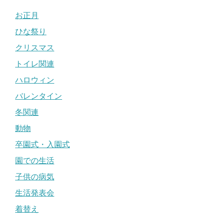
お正月
ひな祭り
クリスマス
トイレ関連
ハロウィン
バレンタイン
冬関連
動物
卒園式・入園式
園での生活
子供の病気
生活発表会
着替え