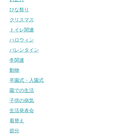
ひな祭り
クリスマス
トイレ関連
ハロウィン
バレンタイン
冬関連
動物
卒園式・入園式
園での生活
子供の病気
生活発表会
着替え
節分