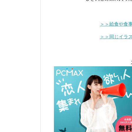
＞＞給食や食
＞＞同じイラ