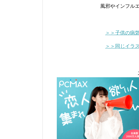
風邪やインフル
＞＞子供の病
＞＞同じイラ