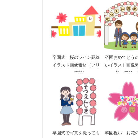
卒園式 桜のライン罫線
卒園おめでとう
イラスト画像素材（フリ
いイラスト画像
ー、無料）
料 フリー
卒園式で写真を撮っても
卒園祝い お花