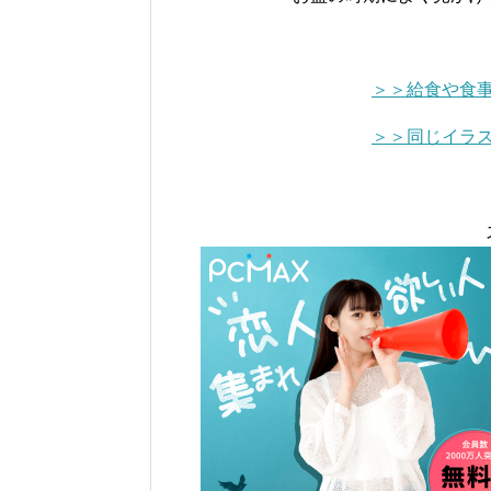
＞＞給食や食
＞＞同じイラ