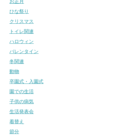
お正月
ひな祭り
クリスマス
トイレ関連
ハロウィン
バレンタイン
冬関連
動物
卒園式・入園式
園での生活
子供の病気
生活発表会
着替え
節分